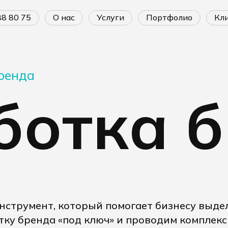
688 80 75
о нас
услуги
портфолио
к
ренда
ботка 
струмент, который помогает бизнесу выдел
тку бренда «под ключ» и проводим комплекс