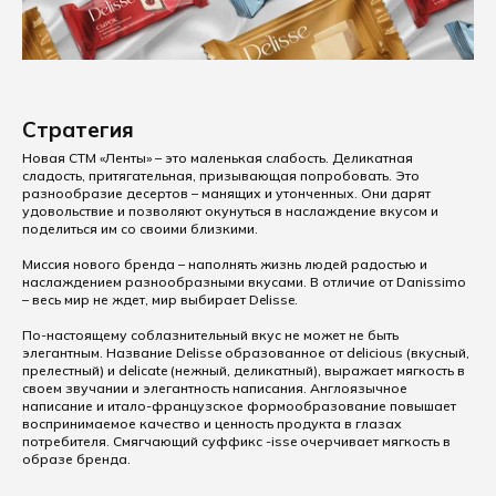
Стратегия
Новая СТМ «Ленты» – это маленькая слабость. Деликатная
сладость, притягательная, призывающая попробовать. Это
разнообразие десертов – манящих и утонченных. Они дарят
удовольствие и позволяют окунуться в наслаждение вкусом и
поделиться им со своими близкими.
Миссия нового бренда – наполнять жизнь людей радостью и
наслаждением разнообразными вкусами. В отличие от Danissimo
– весь мир не ждет, мир выбирает Delisse.
По-настоящему соблазнительный вкус не может не быть
элегантным. Название Delisse образованное от delicious (вкусный,
прелестный) и delicate (нежный, деликатный), выражает мягкость в
своем звучании и элегантность написания. Англоязычное
написание и итало-французское формообразование повышает
воспринимаемое качество и ценность продукта в глазах
потребителя. Смягчающий суффикс -isse очерчивает мягкость в
образе бренда.