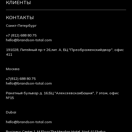
КЛИЕНТЫ
КОНТАКТЫ
Санкт-Петербург
+7 (812) 688 80 75
hello@brandson-total.com
191028, Литейный пр-т 26,
лит. А, БЦ "Преображенский
двор", офис
411
Москва
+7(812) 688 80 75
hello@brandson-total.com
Ракетный бульвар д. 16,
БЦ "Алексеевская
Башня", 7 этаж, офис
№15
Dubai
hello@brandson-total.com
Business Center 1, M Floor,
The Meydan Hotel, Nad Al Sheba